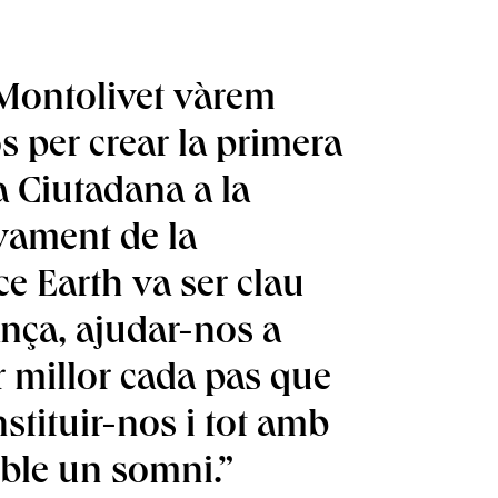
 Montolivet vàrem
s per crear la primera
 Ciutadana a la
yament de la
e Earth va ser clau
nça, ajudar-nos a
r millor cada pas que
stituir-nos i tot amb
sible un somni.”