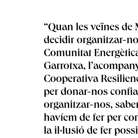
“Quan les veïnes de
decidir organitzar-no
Comunitat Energètica
Garrotxa, l’acompan
Cooperativa Resilienc
per donar-nos confia
organitzar-nos, sabe
havíem de fer per con
la il·lusió de fer pos