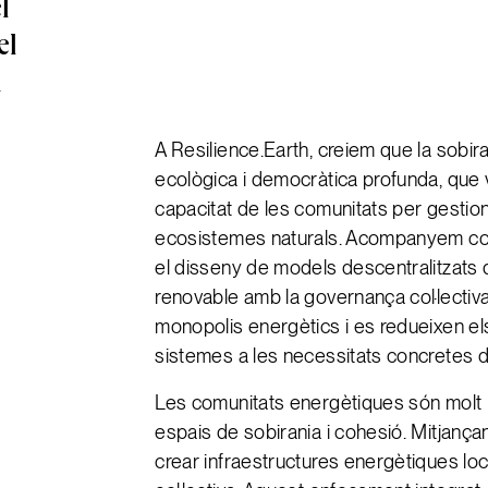
l
el
i
A Resilience.Earth, creiem que la sobira
ecològica i democràtica profunda, que va
capacitat de les comunitats per gestion
ecosistemes naturals. Acompanyem coo
el disseny de models descentralitzats 
renovable amb la governança col·lectiva
monopolis energètics i es redueixen el
sistemes a les necessitats concretes de
Les comunitats energètiques són molt 
espais de sobirania i cohesió. Mitjança
crear infraestructures energètiques lo