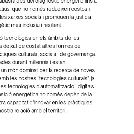
 abasta des del diagnòstic energètic fins a
atius, que no només redueixen costos i
es xarxes socials i promouen la justícia
ic més inclusiu i resilient.
ió tecnològica en els àmbits de les
ha deixat de costat altres formes de
ctiques culturals, socials i de governança.
es durant mil·lennis i estan
n un món dominat per la recerca de noves
mb les nostres "tecnologies culturals", ja
es tecnologies d'automatització i digitals
transició energètica no només depèn de la
tra capacitat d'innovar en les pràctiques
nostra relació amb el territori.