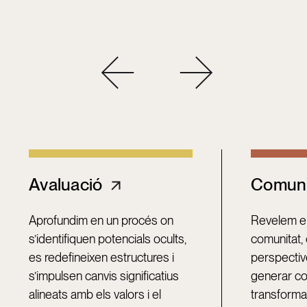
Previous
Next
Avaluació
Comun
Aprofundim en un procés on
Revelem el
s’identifiquen potencials ocults,
comunitat,
es redefineixen estructures i
perspectiv
s’impulsen canvis significatius
generar c
alineats amb els valors i el
transformac