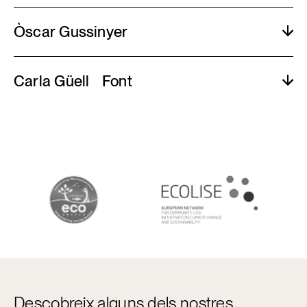
Òscar Gussinyer
Carla Güell Font
Descobreix alguns dels nostres