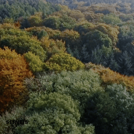
Resiliència Comunitària · Resilience Earth
SERVEIS