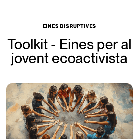
Guia d'eines per a joves ecoactivistes · Resilience Earth
EINES DISRUPTIVES
Toolkit - Eines per al
jovent ecoactivista