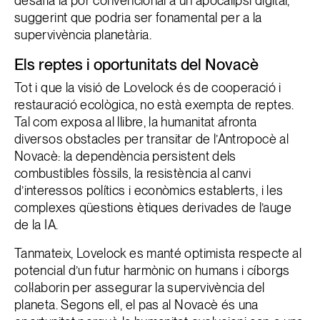
desafia la por convencional a un apocalipsi digital,
suggerint que podria ser fonamental per a la
supervivència planetària.
Els reptes i oportunitats del Novacè
Tot i que la visió de Lovelock és de cooperació i
restauració ecològica, no està exempta de reptes.
Tal com exposa al llibre, la humanitat afronta
diversos obstacles per transitar de l’Antropocè al
Novacè: la dependència persistent dels
combustibles fòssils, la resistència al canvi
d’interessos polítics i econòmics establerts, i les
complexes qüestions ètiques derivades de l’auge
de la IA.
Tanmateix, Lovelock es manté optimista respecte al
potencial d’un futur harmònic on humans i cíborgs
col·laborin per assegurar la supervivència del
planeta. Segons ell, el pas al Novacè és una