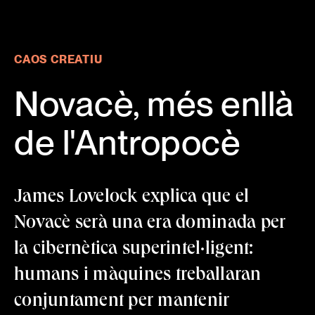
Novacè, més enllà de l'Antropocè - James Lovelock · Resilie
CAOS CREATIU
Novacè, més enllà
de l'Antropocè
James Lovelock explica que el
Novacè serà una era dominada per
la cibernètica superintel·ligent:
humans i màquines treballaran
conjuntament per mantenir