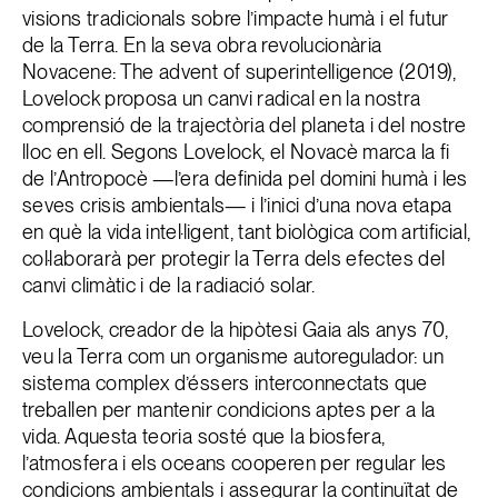
visions tradicionals sobre l’impacte humà i el futur
de la Terra. En la seva obra revolucionària
Novacene: The advent of superintelligence (2019),
Lovelock proposa un canvi radical en la nostra
comprensió de la trajectòria del planeta i del nostre
lloc en ell. Segons Lovelock, el Novacè marca la fi
de l’Antropocè —l’era definida pel domini humà i les
seves crisis ambientals— i l’inici d’una nova etapa
en què la vida intel·ligent, tant biològica com artificial,
col·laborarà per protegir la Terra dels efectes del
canvi climàtic i de la radiació solar.
Lovelock, creador de la hipòtesi Gaia als anys 70,
veu la Terra com un organisme autoregulador: un
sistema complex d’éssers interconnectats que
treballen per mantenir condicions aptes per a la
vida. Aquesta teoria sosté que la biosfera,
l’atmosfera i els oceans cooperen per regular les
condicions ambientals i assegurar la continuïtat de