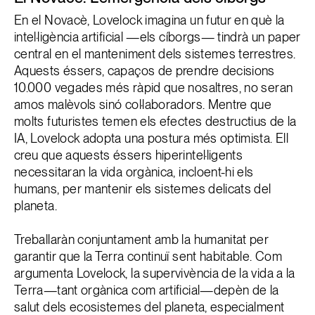
En el Novacè, Lovelock imagina un futur en què la
intel·ligència artificial —els cíborgs— tindrà un paper
central en el manteniment dels sistemes terrestres.
Aquests éssers, capaços de prendre decisions
10.000 vegades més ràpid que nosaltres, no seran
amos malèvols sinó col·laboradors. Mentre que
molts futuristes temen els efectes destructius de la
IA, Lovelock adopta una postura més optimista. Ell
creu que aquests éssers hiperintel·ligents
necessitaran la vida orgànica, incloent-hi els
humans, per mantenir els sistemes delicats del
planeta.
Treballaràn conjuntament amb la humanitat per
garantir que la Terra continuï sent habitable. Com
argumenta Lovelock, la supervivència de la vida a la
Terra—tant orgànica com artificial—depèn de la
salut dels ecosistemes del planeta, especialment